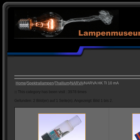
Home
/
Spektrallampen
/
Thallium
/
NARVA
/NARVA HK Tl 10 mA
::
This category has been visit : 3978 times
Gefunden: 2 Bild(er) auf 1 Seite(n). Angezeigt: Bild 1 bis 2.