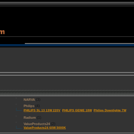
(3)
NARVA
(4)
Philips
,
,
PHILIPS SL 13 13W 220V
PHILIPS GENIE 18W
Philips Downlighte 7W
(1)
Radium
(2)
ValueProducts24
ValueProducts24 60W 5000K