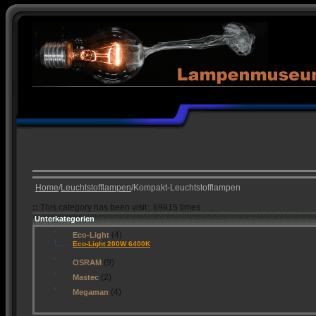
Home
/
Leuchtstofflampen
/Kompakt-Leuchtstofflampen
::
This category has been visit : 69815 times
Unterkategorien
(4)
Eco-Light
Eco-Light 200W 6400K
(9)
OSRAM
(2)
Mastec
(4)
Megaman