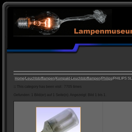
Home
/
Leuchtstofflampen
/
Kompakt-Leuchtstofflampen
/
Philips
/PHILIPS S
::
This category has been visit : 7705 times
Gefunden: 1 Bild(er) auf 1 Seite(n). Angezeigt: Bild 1 bis 1.