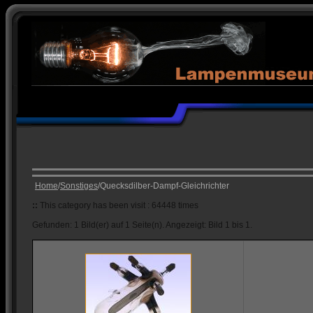
Home
/
Sonstiges
/Quecksdilber-Dampf-Gleichrichter
::
This category has been visit : 64448 times
Gefunden: 1 Bild(er) auf 1 Seite(n). Angezeigt: Bild 1 bis 1.