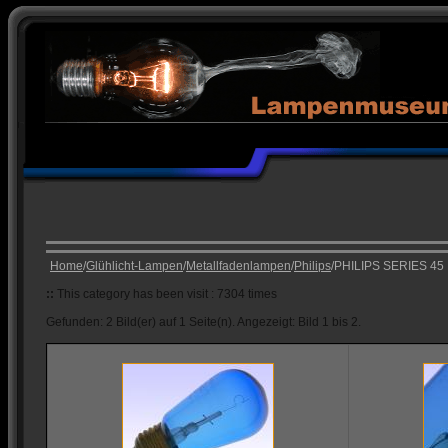
Home
/
Glühlicht-Lampen
/
Metallfadenlampen
/
Philips
/PHILIPS SERIES 45
::
This category has been visit : 7304 times
Gefunden: 2 Bild(er) auf 1 Seite(n). Angezeigt: Bild 1 bis 2.