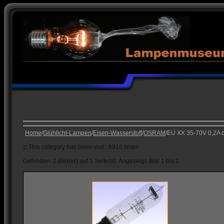
Home
/
Glühlicht-Lampen
/
Eisen-Wasserstoff
/
OSRAM
/EU XX 35-70V 0,2A 
::
This category has been visit : 6918 times
Gefunden: 2 Bild(er) auf 1 Seite(n). Angezeigt: Bild 1 bis 2.