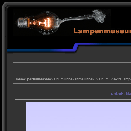
Home
/
Spektrallampen
/
Natrium
/
unbekannte
/unbek. Natrium Spektrallampe
unbek. Na