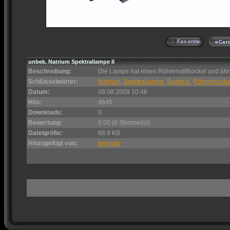
unbek. Natrium Spektrallampe II
Beschreibung:
Die Lampe hat einen Röhrenstiftsockel und ä
Schlüsselwörter:
Natrium
,
Spektrallampe
,
Spektral
,
Röhrensocke
Datum:
09.08.2009 10:46
Hits:
4645
Downloads:
0
Bewertung:
0.00 (0 Stimme(n))
Dateigröße:
68.9 KB
Hinzugefügt von:
hennetv