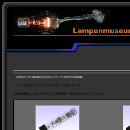
Home
/
Spektrallampen
/
Natrium
/unbekannte
::
This category has been visit : 4281 times
Gefunden: 2 Bild(er) auf 1 Seite(n). Angezeigt: Bild 1 bis 2.