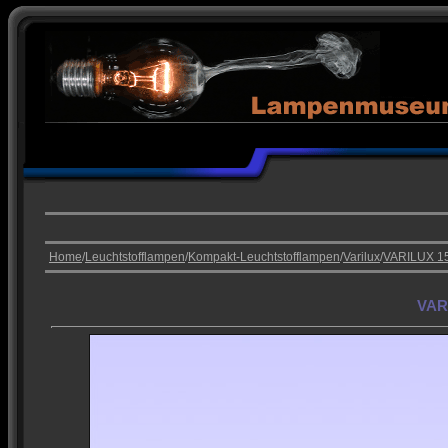
Home
/
Leuchtstofflampen
/
Kompakt-Leuchtstofflampen
/
Varilux
/
VARILUX 1
VAR