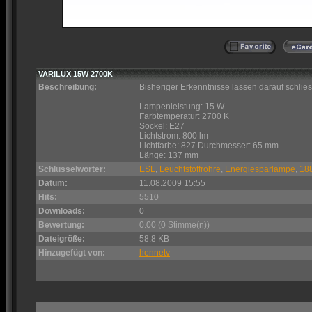
VARILUX 15W 2700K
Beschreibung:
Bisheriger Erkenntnisse lassen darauf schlies
Lampenleistung: 15 W
Farbtemperatur: 2700 K
Sockel: E27
Lichtstrom: 800 lm
Lichtfarbe: 827 Durchmesser: 65 mm
Länge: 137 mm
Schlüsselwörter:
ESL
,
Leuchtstoffröhre
,
Energiesparlampe
,
18
Datum:
11.08.2009 15:55
Hits:
5510
Downloads:
0
Bewertung:
0.00 (0 Stimme(n))
Dateigröße:
58.8 KB
Hinzugefügt von:
hennetv