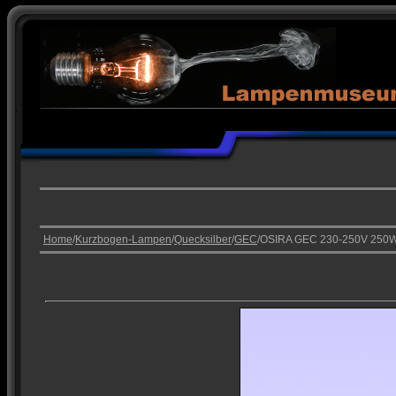
Home
/
Kurzbogen-Lampen
/
Quecksilber
/
GEC
/OSIRA GEC 230-250V 25