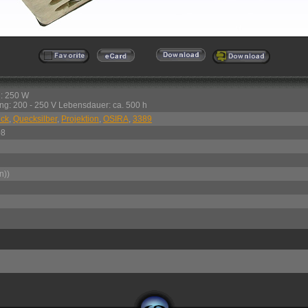
: 250 W
g: 200 - 250 V Lebensdauer: ca. 500 h
uck
,
Quecksilber
,
Projektion
,
OSIRA
,
3389
08
n))