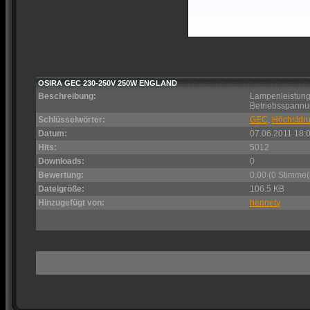
OSIRA GEC 230-250V 250W ENGLAND
Beschreibung:
Lampenleistung
Betriebsspannun
Schlüsselwörter:
GEC
,
Höchstdr
Datum:
07.06.2011 18:
Hits:
5012
Downloads:
0
Bewertung:
0.00 (0 Stimme(
Dateigröße:
106.5 KB
Hinzugefügt von:
hennetv