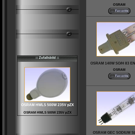
OSRAM
:: Zufallsbild ::
OSRAM 140W SO/H 83 E
OSRAM
OSRAM HWLS 500W 235V pZX
OSRAM HWLS 500W 235V pZX
OSRAM GEC SODIUM SL/