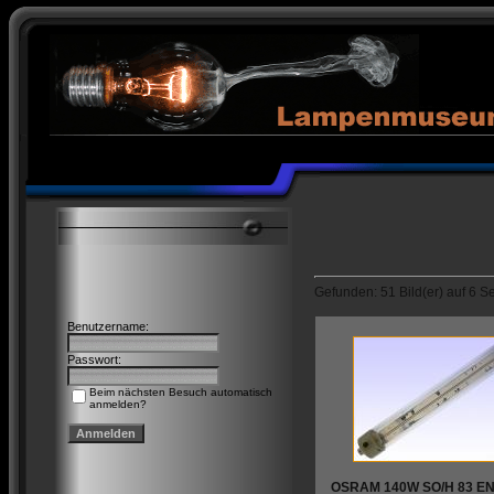
Gefunden: 51 Bild(er) auf 6 Sei
Benutzername:
Passwort:
Beim nächsten Besuch automatisch
anmelden?
OSRAM 140W SO/H 83 E