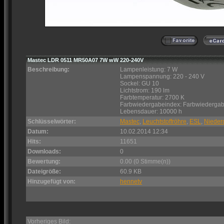
Mastec LDR 0511 MR50A07 7W wW 220-240V
Beschreibung:
Lampenleistung: 7 W
Lampenspannung: 220 - 240 V
Sockel: GU 10
Lichtstrom: 190 lm
Farbtemperatur: 2700 K
Farbwiedergabeindex: Farbwiedergab
Lebensdauer: 10000 h
Schlüsselwörter:
Mastec
,
Leuchtstoffröhre
,
ESL
,
Nieder
Datum:
10.02.2014 12:34
Hits:
11651
Downloads:
0
Bewertung:
0.00 (0 Stimme(n))
Dateigröße:
60.9 KB
Hinzugefügt von:
hennetv
Vorheriges Bild: