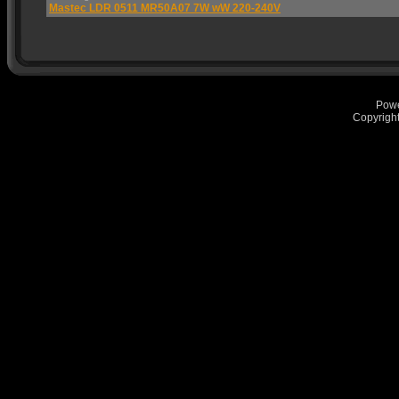
Mastec LDR 0511 MR50A07 7W wW 220-240V
Pow
Copyrigh