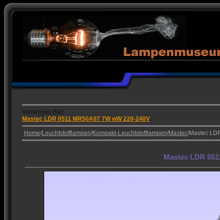
Vorheriges Bild:
Mastec LDR 0511 MR50A07 7W wW 220-240V
Home
/
Leuchtstofflampen
/
Kompakt-Leuchtstofflampen
/
Mastec
/Mastec L
Mastec LDR 05